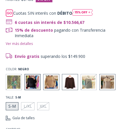
Cuotas SIN interés con
DÉBITO
6
cuotas sin interés de
$10.566,67
15% de descuento
pagando con Transferencia
Inmediata
Ver más detalles
Envío gratis
superando los
$149.900
COLOR:
NEGRO
TALLE:
S-M
S-M
L/XL
XXL
Guía de talles