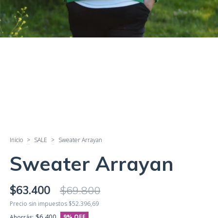
Inicio
>
SALE
>
Sweater Arrayan
Sweater Arrayan
$63.400
$69.800
Precio sin impuestos
$52.396,69
$6.400
9
% OFF
Ahorrás: