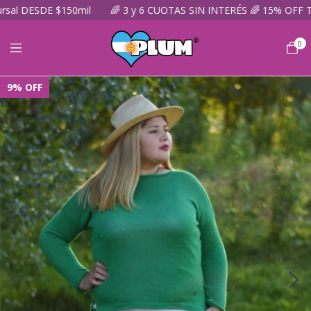
 DESDE $150mil
🌈 3 y 6 CUOTAS SIN INTERÉS 🌈 15% OFF TRAN
0
9
%
OFF
1
/
17