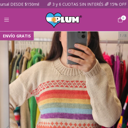
 DESDE $150mil
🌈 3 y 6 CUOTAS SIN INTERÉS 🌈 15% OFF TRAN
0
ENVÍO GRATIS
1
/
8