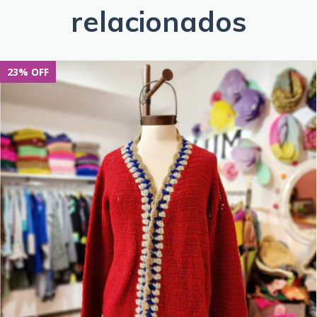
relacionados
23
%
OFF