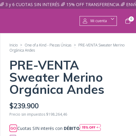
S SIN INTERÉS 🌈 15% OFF TRANSFERENCIA 🌈 ENVÍO GRATIS a Sucu
0
Mi cuenta
Inicio
>
One of a Kind - Piezas Únicas
>
PRE-VENTA Sweater Merino
Orgánica Andes
PRE-VENTA
Sweater Merino
Orgánica Andes
$239.900
Precio sin impuestos
$198.264,46
Cuotas SIN interés con
DÉBITO