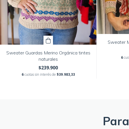
Sweater M
Sweater Guardas Merino Orgánica tintes
6
cuo
naturales
$239.900
6
cuotas sin interés de
$39.983,33
Para