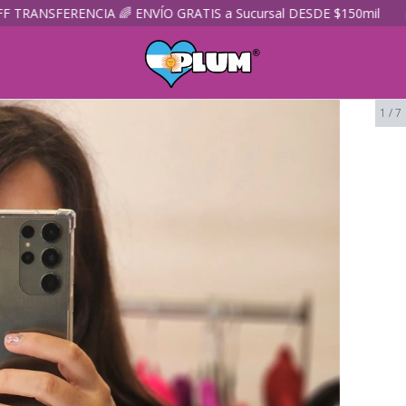
IA 🌈 ENVÍO GRATIS a Sucursal DESDE $150mil
🌈 3 y 6 CUOTA
1
/
7