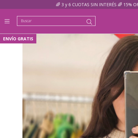
🌈 3 y 6 CUOTAS SIN INTERÉS 🌈 15% OFF TRANSFERENC
ENVÍO GRATIS