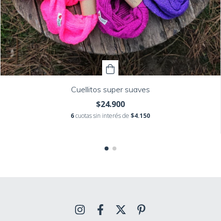
Cuellitos super suaves
$24.900
6
cuotas sin interés de
$4.150