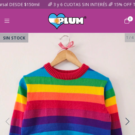
ESDE $150mil
🌈 3 y 6 CUOTAS SIN INTERÉS 🌈 15% OFF TRANSF
0
SIN STOCK
1
/
4